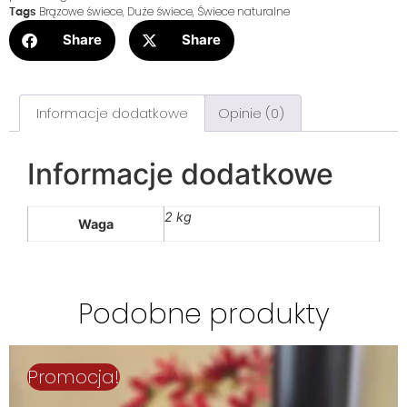
Brązowe świece
,
Duże świece
,
Świece naturalne
Tags
Share
Share
Informacje dodatkowe
Opinie (0)
Informacje dodatkowe
2 kg
Waga
Podobne produkty
Promocja!