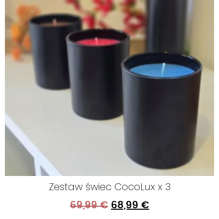
Zestaw świec CocoLux x 3
69,99
€
68,99
€