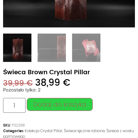
Świeca Brown Crystal Pillar
38,99
€
39,99
€
Pozostało tylko: 2
Dodaj do koszyka
PS235R
SKU
Kolekcja Crystal Pillar
,
Świece ręcznie robione
,
Świece z wosku
Categories
palmowego