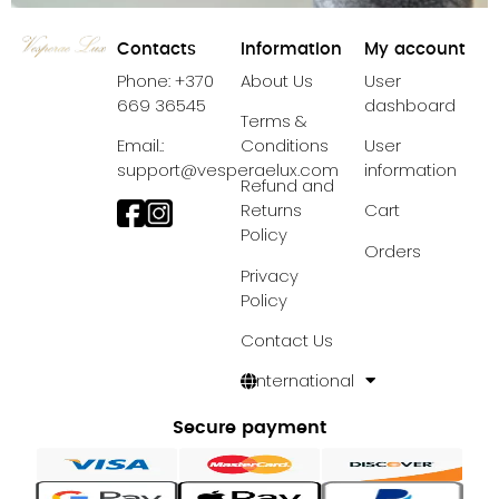
Contacts
Information
My account
Phone: +370
About Us
User
669 36545
dashboard
Terms &
Email.:
Conditions
User
Świeca Black Crystal
support@vesperaelux.com
information
Refund and
29,99
€
28,99
€
Returns
Cart
Policy
Orders
Privacy
Policy
Contact Us
International
Secure payment