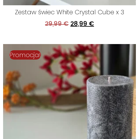
Zestaw świec White Crystal Cube x 3
29,99
€
28,99
€
Promocja!