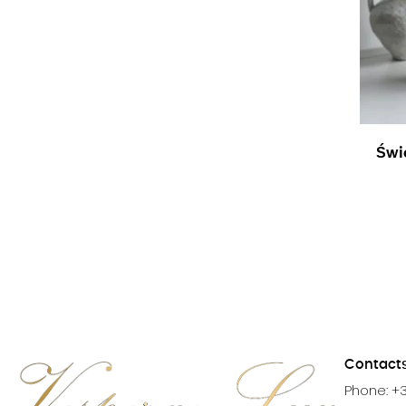
Świe
Contact
Phone: +