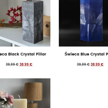
eca Black Crystal Pillar
Świeca Blue Crystal Pi
39,99
€
38,99
€
39,99
€
38,99
€