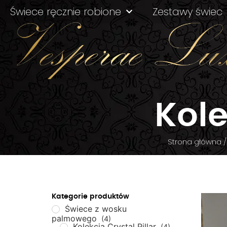
Świece ręcznie robione
Zestawy świec
Kole
Strona główna
Kategorie produktów
Świece z wosku
palmowego
(4)
Kolekcja Crystal Pillar
(4)