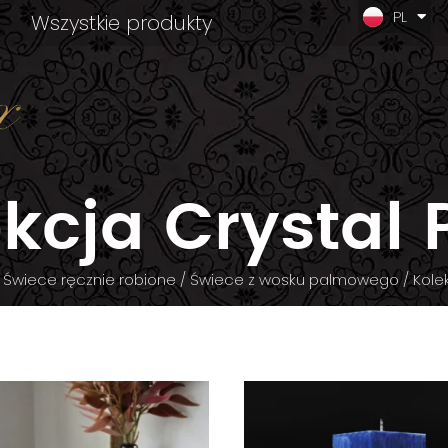
PL
LV
Wszystkie produkty
kcja Crystal P
/
Świece ręcznie robione
/
Świece z wosku palmowego
/ Kolek