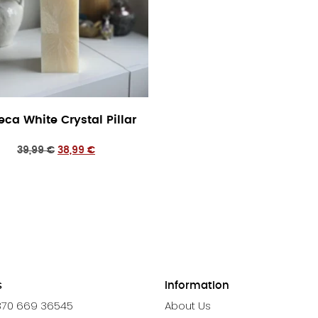
ca White Crystal Pillar
39,99
€
38,99
€
s
Information
370 669 36545
About Us