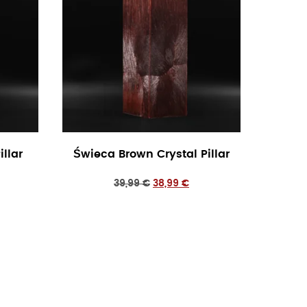
llar
Świeca Brown Crystal Pillar
39,99
€
38,99
€