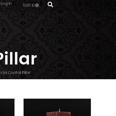
Log in
0,00
€
illar
cja Crystal Pillar