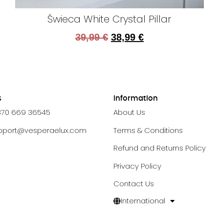
Świeca White Crystal Pillar
39,99
€
38,99
€
s
Information
370 669 36545
About Us
pport@vesperaelux.com
Terms & Conditions
Refund and Returns Policy
Privacy Policy
Contact Us
International