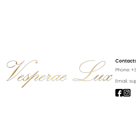
Contact
Phone: +
Email.:
su