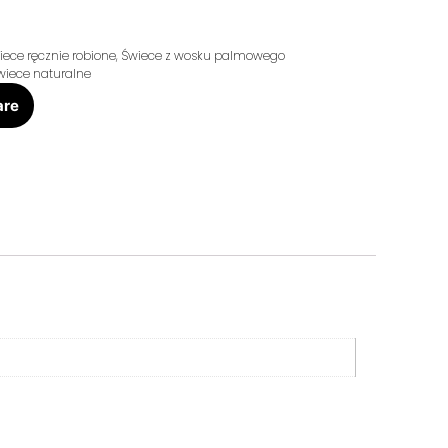
iece ręcznie robione
,
Świece z wosku palmowego
wiece naturalne
are