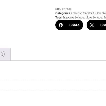
PK60R
SKU
Kolekcja Crystal Cube
,
Św
Categories
Brązowe świece
,
Małe świece
,
Ś
Tags
Share
Sh
(0)