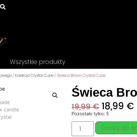
Wszystkie produkty
mowego
/
Kolekcja Crystal Cube
/ Świeca Brown Crystal Cube
Świeca Bro
18,99
€
19,99
€
Pozostało tylko: 5
Dodaj do k